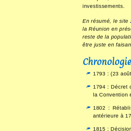
investissements.
En résumé, le site
la Réunion en prés
reste de la populat
être juste en faisan
Chronologie 
1793 : (23 aoû
1794 : Décret d
la Convention é
1802 : Rétabli
antérieure à 1
1815 : Décisio