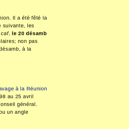
on. Il a été fêté la
 suivante, les
’ caf
,
le 20 désamb
ulaires; non pas
0 désamb, à la
lavage à la Réunion
98 au 25 avril
conseil général.
 ou un angle