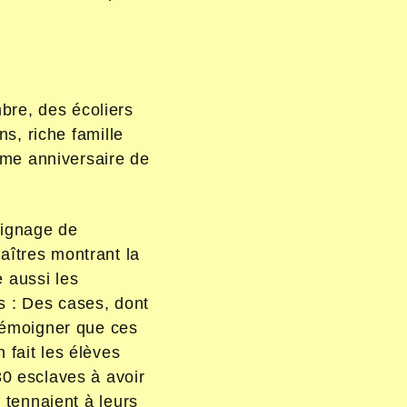
bre, des écoliers
s, riche famille
ème anniversaire de
oignage de
aîtres montrant la
 aussi les
s : Des cases, dont
 témoigner que ces
 fait les élèves
30 esclaves à avoir
s tennaient à leurs