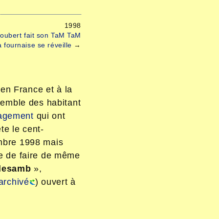
1998
Joubert fait son TaM TaM
 fournaise se réveille
→
en France et à la
semble des habitant
gagement
qui ont
ête le cent-
mbre 1998 mais
e de faire de même
desamb
»,
archivé
) ouvert à