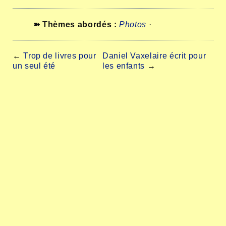
➽ Thèmes abordés :
Photos
·
←
Trop de livres pour
Daniel Vaxelaire écrit pour
un seul été
les enfants
→
Recevez les prochains articles par mail.
×
Abonnez-vous
I'm not a robot